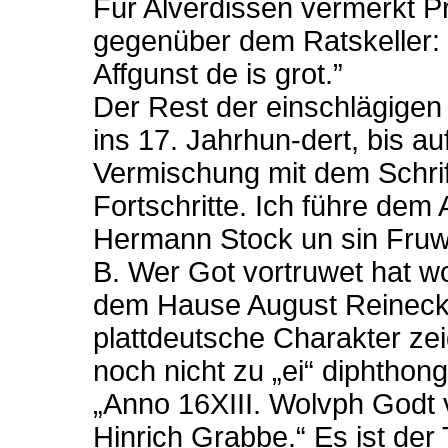
Für Alverdissen vermerkt P
gegenüber dem Ratskeller: 
Affgunst de is grot.”
Der Rest der einschlägigen
ins 17. Jahrhun-dert, bis au
Vermischung mit dem Schr
Fortschritte. Ich führe dem 
Hermann Stock un sin Fruwe
B. Wer Got vortruwet hat wol
dem Hause August Reinecke
plattdeutsche Charakter zeig
noch nicht zu „ei“ diphthongi
„Anno 16XIII. Wolvph Godt 
Hinrich Grabbe.“ Es ist de