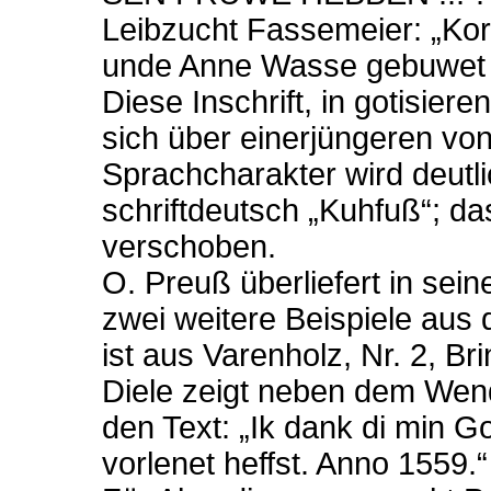
Leibzucht Fassemeier: „Ko
unde Anne Wasse gebuwet 
Diese Inschrift, in gotisier
sich über einerjüngeren vo
Sprachcharakter wird deut
schriftdeutsch „Kuhfuß“; das
verschoben.
O. Preuß überliefert in sei
zwei weitere Beispiele aus 
ist aus Varenholz, Nr. 2, B
Diele zeigt neben dem Wen
den Text: „Ik dank di min Go
vorlenet heffst. Anno 1559.“