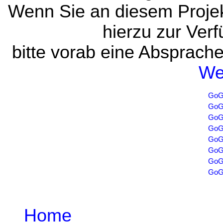
Wenn Sie an diesem Projek
hierzu zur Verf
bitte vorab eine Absprach
We
GoGe
GoGe
GoGe
GoGe
GoGe
GoGe
GoGe
GoGe
Home