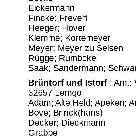
Eickermann
Fincke; Frevert
Heeger; Höver
Klemme; Kortemeyer
Meyer; Meyer zu Selsen
Rügge; Rumbcke
Saak; Sandermann; Schwar(
Brüntorf
und Istorf
; Amt: 
32657 Lemgo
Adam; Alte Held; Apeken; A
Bove; Brinck(hans)
Decker; Dieckmann
Grabbe