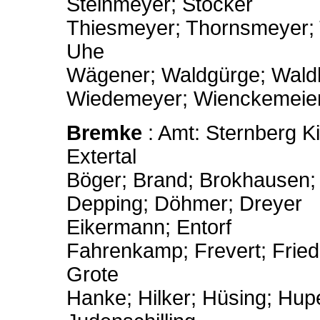
Steinmeyer; Stöcker
Thiesmeyer; Thornsmeyer; T
Uhe
Wägener; Waldgürge; Waldh
Wiedemeyer; Wienckemeier
Bremke
: Amt: Sternberg K
Extertal
Böger; Brand; Brokhausen;
Depping; Döhmer; Dreyer
Eikermann; Entorf
Fahrenkamp; Frevert; Friede
Grote
Hanke; Hilker; Hüsing; Hup