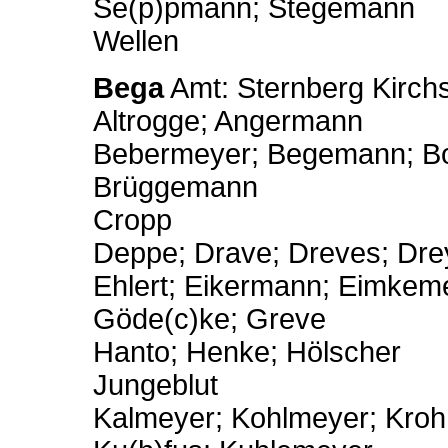
Se(p)pmann; Stegemann
Wellen
Bega
Amt: Sternberg Kirchs
Altrogge; Angermann
Bebermeyer; Begemann; Bor
Brüggemann
Cropp
Deppe; Drave; Dreves; Drey
Ehlert; Eikermann; Eimkeme
Göde(c)ke; Greve
Hanto; Henke; Hölscher
Jungeblut
Kalmeyer; Kohlmeyer; Krohn