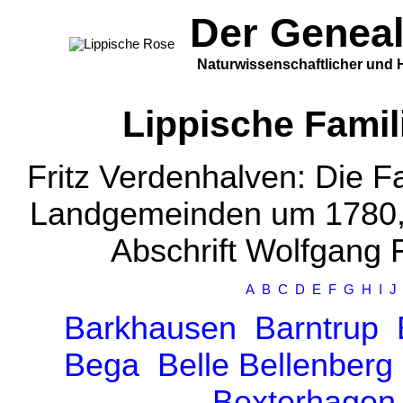
Der Genea
Naturwissenschaftlicher und H
Lippische Fami
Fritz Verdenhalven: Die 
Landgemeinden um 1780, L
Abschrift Wolfgang 
A
B
C
D
E
F
G
H
I
J
Barkhausen
Barntrup
Bega
Belle
Bellenberg
Bexterhagen