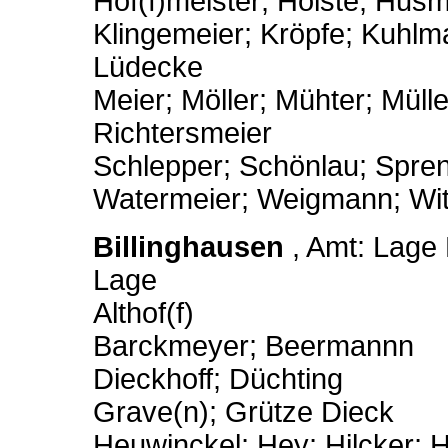
Hof(f)meister; Holste; Hus
Klingemeier; Kröpfe; Kuhl
Lüdecke
Meier; Möller; Mühter; Müll
Richtersmeier
Schlepper; Schönlau; Spre
Watermeier; Weigmann; Wit
Billinghausen
, Amt: Lage 
Lage
Althof(f)
Barckmeyer; Beermannn
Dieckhoff; Düchting
Grave(n); Grütze Dieck
Heuwinckel; Hey; Hilcker; 