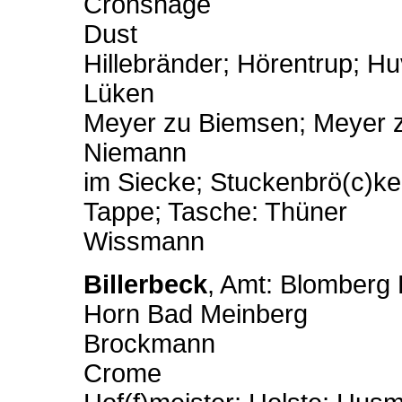
Cronshage
Dust
Hillebränder; Hörentrup; H
Lüken
Meyer zu Biemsen; Meyer 
Niemann
im Siecke; Stuckenbrö(c)k
Tappe; Tasche: Thüner
Wissmann
Billerbeck
, Amt: Blomberg 
Horn Bad Meinberg
Brockmann
Crome