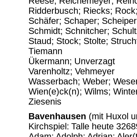
Reese; Reichemeyer; Reinc
Ridderbusch; Riecks; Rock
Schäfer; Schaper; Scheiper
Schmidt; Schnitcher; Schul
Staud; Stock; Stolte; Stru
Tiemann
Ükermann; Unverzagt
Varenholtz; Vehmeyer
Wasserbach; Weber; Wese
Wien(e)ck(n); Wilms; Wint
Ziesenis
Bavenhausen
(mit Huxol u
Kirchspiel: Talle heute 3268
Adam; Adolph; Adrian; Aler(t