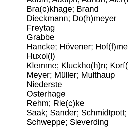
Bra(c)khage; Brand
Dieckmann; Do(h)meyer
Freytag
Grabbe
Hancke; Hövener; Hof(f)mei
Huxol(l)
Klemme; Kluckho(h)n; Korf(
Meyer; Müller; Multhaup
Niederste
Osterhage
Rehm; Rie(c)ke
Saak; Sander; Schmidtpott;
Schweppe; Sieverding