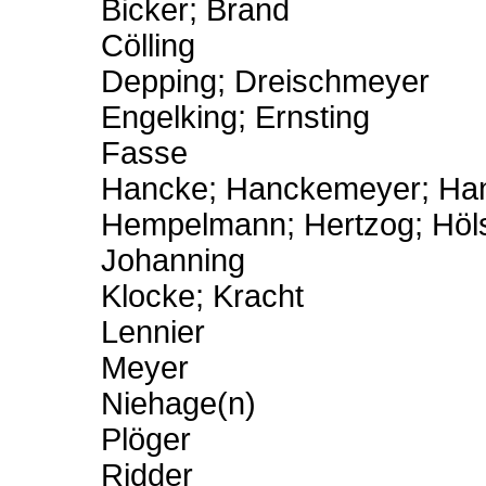
Bicker; Brand
Cölling
Depping; Dreischmeyer
Engelking; Ernsting
Fasse
Hancke; Hanckemeyer; Han
Hempelmann; Hertzog; Höls
Johanning
Klocke; Kracht
Lennier
Meyer
Niehage(n)
Plöger
Ridder