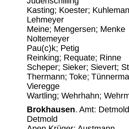
Judenschilling
Kasting; Koester; Kuhlema
Lehmeyer
Meine; Mengersen; Menke
Noltemeyer
Pau(c)k; Petig
Reinking; Requate; Rinne
Scheper; Sieker; Sievert; S
Thermann; Toke; Tünnerma
Vieregge
Wartling; Wehrhahn; Wehr
Brokhausen
. Amt: Detmold
Detmold
Apen Krüger; Austmann