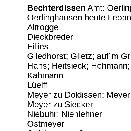
Bechterdissen
Amt: Oerlin
Oerlinghausen heute Leop
Altrogge
Dieckbreder
Fillies
Gliedhorst; Glietz; auf´m G
Hans; Heitsieck; Hohmann
Kahmann
Lüelff
Meyer zu Döldissen; Meyer
Meyer zu Siecker
Niebuhr; Niehlehner
Ostmeyer