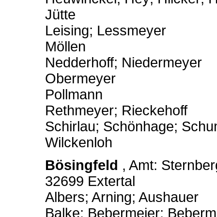
Jütte
Leising; Lessmeyer
Möllen
Nedderhoff; Niedermeyer
Obermeyer
Pollmann
Rethmeyer; Rieckehoff
Schirlau; Schönhage; Schum
Wilckenloh
Bösingfeld
, Amt: Sternber
32699 Extertal
Albers; Arning; Aushauer
Balke; Bebermeier; Beber