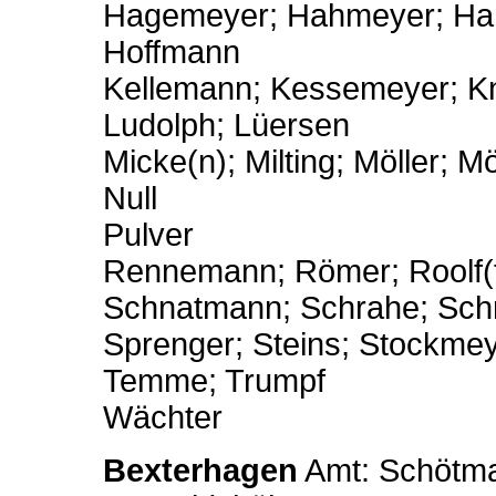
Hagemeyer; Hahmeyer; Hame
Hoffmann
Kellemann; Kessemeyer; K
Ludolph; Lüersen
Micke(n); Milting; Möller; M
Null
Pulver
Rennemann; Römer; Roolf(
Schnatmann; Schrahe; Sch
Sprenger; Steins; Stockmey
Temme; Trumpf
Wächter
Bexterhagen
Amt: Schötmar