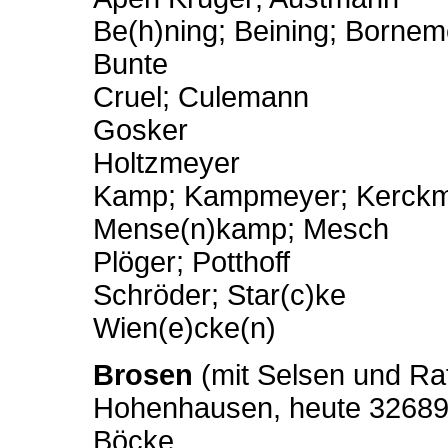
Be(h)ning; Beining; Borne
Bunte
Cruel; Culemann
Gosker
Holtzmeyer
Kamp; Kampmeyer; Kerck
Mense(n)kamp; Mesch
Plöger; Potthoff
Schröder; Star(c)ke
Wien(e)cke(n)
Brosen
(mit Selsen und Raf
Hohenhausen, heute 32689 
Böcke