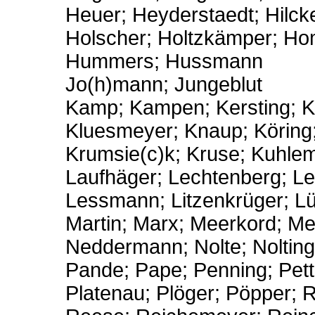
Heuer; Heyderstaedt; Hilcke
Holscher; Holtzkämper; H
Hummers; Hussmann
Jo(h)mann; Jungeblut
Kamp; Kampen; Kersting; Ki
Kluesmeyer; Knaup; Köring
Krumsie(c)k; Kruse; Kuhl
Laufhäger; Lechtenberg; 
Lessmann; Litzenkrüger; L
Martin; Marx; Meerkord; Me
Neddermann; Nolte; Nolting
Pande; Pape; Penning; Pette
Platenau; Plöger; Pöpper; 