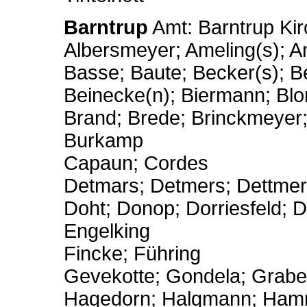
Barntrup
Amt: Barntrup Kir
Albersmeyer; Ameling(s); 
Basse; Baute; Becker(s); 
Beinecke(n); Biermann; Bl
Brand; Brede; Brinckmeyer;
Burkamp
Capaun; Cordes
Detmars; Detmers; Dettmers
Doht; Donop; Dorriesfeld; 
Engelking
Fincke; Führing
Gevekotte; Gondela; Grabe
Hagedorn; Halgmann; Ham