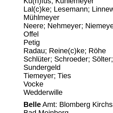
Ku(h)fus; Kuhlemeyer
Lal(c)ke; Lesemann; Linne
Mühlmeyer
Neere; Nehmeyer; Niemeye
Offel
Petig
Radau; Reine(c)ke; Röhe
Schlüter; Schroeder; Sölter
Sundergeld
Tiemeyer; Ties
Vocke
Wedderwille
Belle
Amt: Blomberg Kirchs
Bad Meinberg