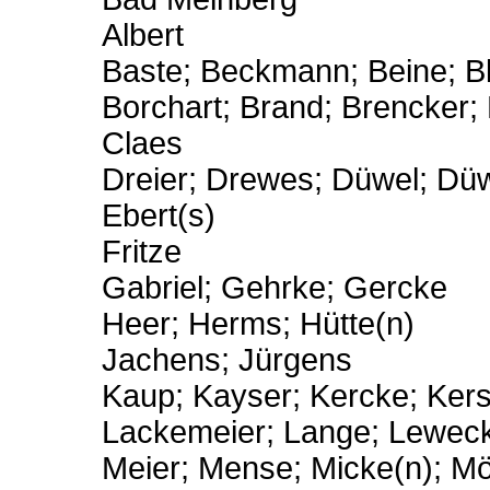
Albert
Baste; Beckmann; Beine; Bl
Borchart; Brand; Brencker
Claes
Dreier; Drewes; Düwel; Dü
Ebert(s)
Fritze
Gabriel; Gehrke; Gercke
Heer; Herms; Hütte(n)
Jachens; Jürgens
Kaup; Kayser; Kercke; Kerst
Lackemeier; Lange; Leweck
Meier; Mense; Micke(n); M