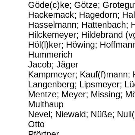
Göde(c)ke; Götze; Grotegu
Hackemack; Hagedorn; Halb
Hasselmann; Hattenbach; Hei
Hilckemeyer; Hildebrand (vg
Höl(l)ker; Höwing; Hoffman
Hummerich
Jacob; Jäger
Kampmeyer; Kauf(f)mann; Ke
Langenberg; Lipsmeyer; Lü
Mentze; Meyer; Missing; Möl
Multhaup
Nevel; Niewald; Nüße; Null
Otto
Pförtner