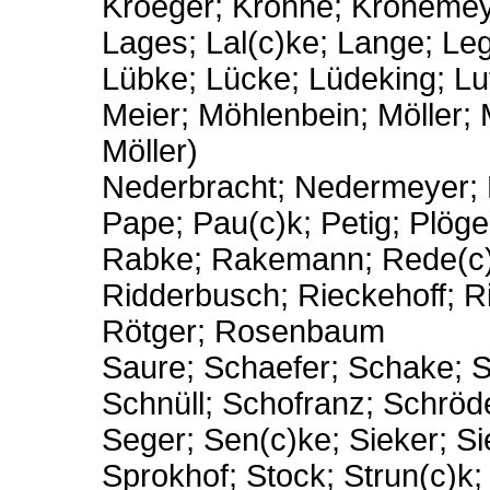
Kroeger; Krohne; Kronemey
Lages; Lal(c)ke; Lange; Le
Lübke; Lücke; Lüdeking; Lu
Meier; Möhlenbein; Möller; 
Möller)
Nederbracht; Nedermeyer; 
Pape; Pau(c)k; Petig; Plöger;
Rabke; Rakemann; Rede(c)
Ridderbusch; Rieckehoff; R
Rötger; Rosenbaum
Saure; Schaefer; Schake; 
Schnüll; Schofranz; Schröd
Seger; Sen(c)ke; Sieker; Sie
Sprokhof; Stock; Strun(c)k