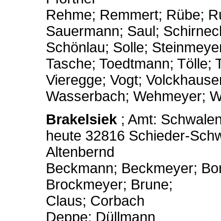
Rehme; Remmert; Rübe; 
Sauermann; Saul; Schirneck
Schönlau; Solle; Steinmeye
Tasche; Toedtmann; Tölle; 
Vieregge; Vogt; Volckhause
Wasserbach; Wehmeyer; W
Brakelsiek
; Amt: Schwalen
heute 32816 Schieder-Sch
Altenbernd
Beckmann; Beckmeyer; Bo
Brockmeyer; Brune;
Claus; Corbach
Deppe; Düllmann