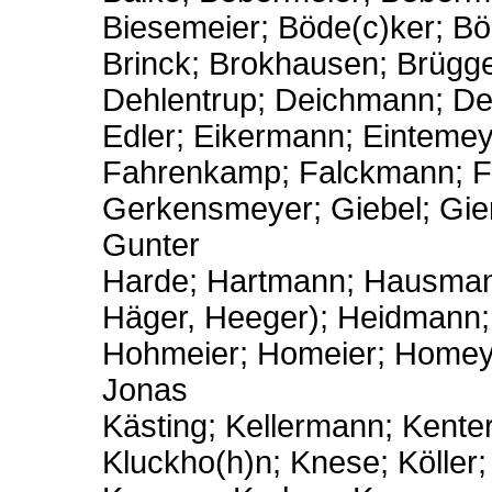
Biesemeier; Böde(c)ker; Bö
Brinck; Brokhausen; Brügg
Dehlentrup; Deichmann; De
Edler; Eikermann; Eintemey
Fahrenkamp; Falckmann; Fa
Gerkensmeyer; Giebel; Gie
Gunter
Harde; Hartmann; Hausman
Häger, Heeger); Heidmann;
Hohmeier; Homeier; Homey
Jonas
Kästing; Kellermann; Kenter
Kluckho(h)n; Knese; Köller;