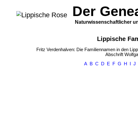
Der Gene
Naturwissenschaftlicher un
Lippische Fa
Fritz Verdenhalven: Die Familiennamen in den Lip
Abschrift Wolfg
A
B
C
D
E
F
G
H
I
J